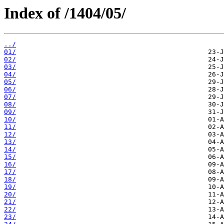
Index of /1404/05/
../
01/
02/
03/
04/
05/
06/
07/
08/
09/
10/
11/
12/
13/
14/
15/
16/
17/
18/
19/
20/
21/
22/
23/