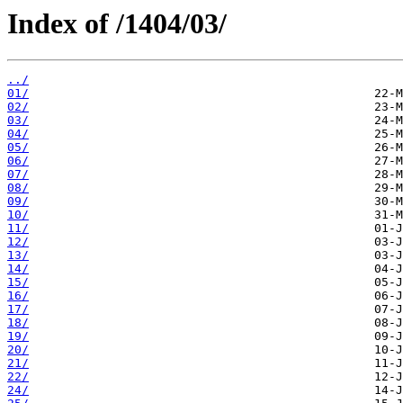
Index of /1404/03/
../
01/
02/
03/
04/
05/
06/
07/
08/
09/
10/
11/
12/
13/
14/
15/
16/
17/
18/
19/
20/
21/
22/
24/