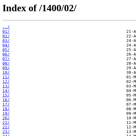
Index of /1400/02/
../
01/
02/
03/
04/
05/
06/
07/
08/
09/
10/
11/
12/
13/
14/
15/
16/
17/
18/
19/
20/
21/
22/
23/