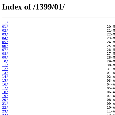
Index of /1399/01/
../
01/
02/
03/
04/
05/
06/
07/
08/
09/
10/
11/
12/
13/
14/
15/
16/
17/
18/
19/
20/
21/
22/
23/